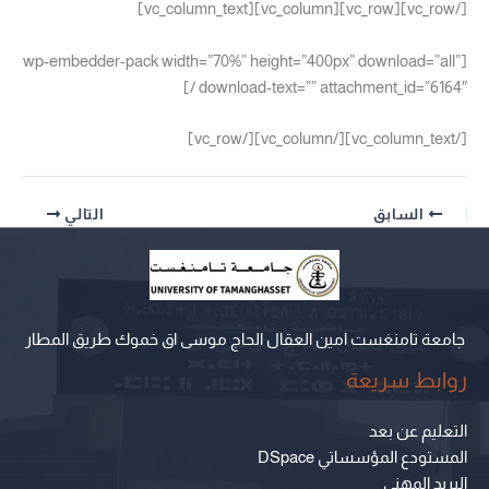
[/vc_row][vc_row][vc_column][vc_column_text]
[wp-embedder-pack width=”70%” height=”400px” download=”all”
download-text=”” attachment_id=”6164″ /]
[/vc_column_text][/vc_column][/vc_row]
السابق
التالي
جامعة تامنغست امين العقال الحاج موسى اق خموك طريق المطار
روابط سريعة
التعليم عن بعد
المستودع المؤسساتي DSpace
البريد المهني