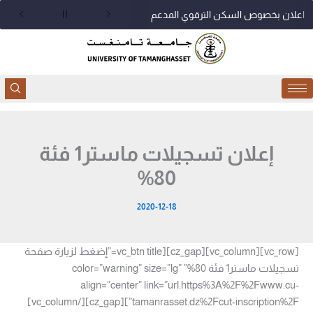
خطي
اعلان بخصوص السكن الترقوي المدعم
لى
لمحتوى
إعلان تسجيلات ماستر1 فئة
80%
2020-12-18
[vc_row][vc_column][cz_gap][vc_btn title=”إضغط لزيارة صفحة
تسجيلات ماستر1 فئة 80%” color=”warning” size=”lg”
align=”center” link=”url:https%3A%2F%2Fwww.cu-
tamanrasset.dz%2Fcut-inscription%2F”][cz_gap][/vc_column]