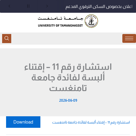
خطي
اعلان بخصوص السكن الترقوي المدعم
لى
لمحتوى
استشارة رقم 11 – إقتناء
ألبسة لفائدة جامعة
تامنغست
2026-06-09
Download
استشارة رقم 11 – إقتناء ألبسة لفائدة جامعة تامنغست