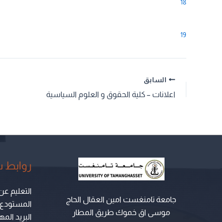
18
19
السابق
اعلانات – كلية الحقوق و العلوم السياسية
روابط 
التعليم عن
جامعة تامنغست امين العقال الحاج
المستودع ال
موسى اق خموك طريق المطار
البريد الم