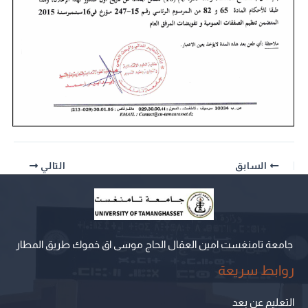
السابق
التالي
جامعة تامنغست امين العقال الحاج موسى اق خموك طريق المطار
روابط سريعة
التعليم عن بعد