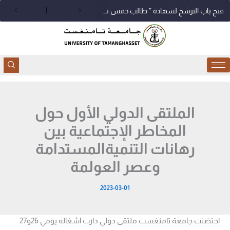
خطي
فتح باب الترشح لشهادة ” طالب خمس نجوم “
لى
لمحتوى
الملتقى الدولي الأول حول
المخاطر الإجتماعية بين
رهانات التنميةالمستدامة
وعصر العولمة
2023-03-01
احتضنت جامعة تامنغست ملتقى دولي دارت اشغاله يومي 26و27