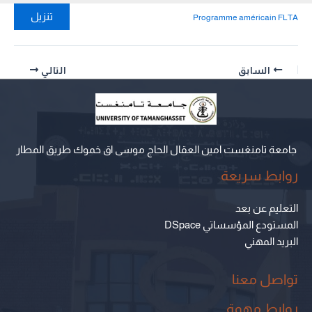
تنزيل
Programme américain FLTA
السابق
التالي
جامعة تامنغست امين العقال الحاج موسى اق خموك طريق المطار
روابط سريعة
التعليم عن بعد
المستودع المؤسساتي DSpace
البريد المهني
تواصل معنا
روابط مهمة