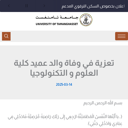
خطي
اعلان بخصوص السكن الترقوي المدعم
لى
لمحتوى
تعزية في وفاة والد عميد كلية
العلوم و التكنولوجيا
2025-03-14
بسم الله الرحمن الرحيم
{…يا أَيَّتُهَا النَّفْسُ الْمُطْمَئِنَّةُ ارْجِعِي إِلَى رَبِّكِ رَاضِيَةً مَّرْضِيَّةً فَادْخُلِي فِي
عِبَادِي وَادْخُلِي جَنَّتِي}.