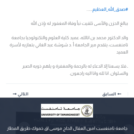
#صدق_الله_العظيم
……..
ببالغ الحزن والأسى تلقيت نبأ وفاة المغفور له بإذن الله
والد الدكتور محمد بن اتالله، عميد كلية العلوم والتكنولوجيا بجامعة
تامنغست، يتقدم مير الجامعة أ .د شوشة عبد الغاني بتعازيه لأسرة
العميد
ـ
فلا يسعنا إلا الدعاء له بالرحمة والمغفرة و يلهم ذويه الصبر
والسلوان. انا لله وانا اليه راجعون.
السابق
التالي
جامعة تامنغست امين العقال الحاج موسى اق خموك طريق المطار