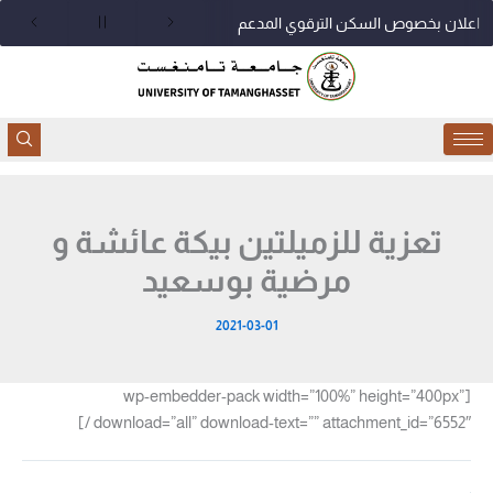
خطي
اعلان بخصوص السكن الترقوي المدعم
لى
لمحتوى
تعزية للزميلتين بيكة عائشة و
مرضية بوسعيد
2021-03-01
[wp-embedder-pack width=”100%” height=”400px”
download=”all” download-text=”” attachment_id=”6552″ /]