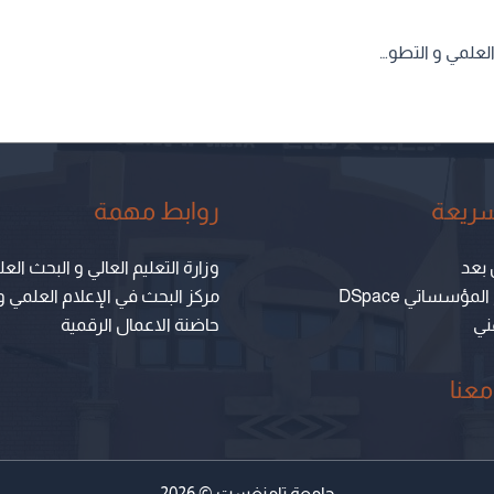
استشارة رقم 2024/45: اقتناء عتاد و اثاث في اطار البحث العلمي و التطوير التكنولوجي بجامعة تامنغست
سريعة
روابط مهمة
 بعد
وزارة التعليم العالي و البحث الع
مؤسساتي DSpace
مركز البحث في الإعلام العلمي و
هني
حاضنة الاعمال الرقمية
عنا
جامعة تامنغست © 2026