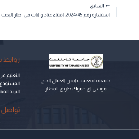
السابق
روابط 
التعليم عن
جامعة تامنغست امين العقال الحاج
المستودع ال
موسى اق خموك طريق المطار
البريد الم
تواصل م