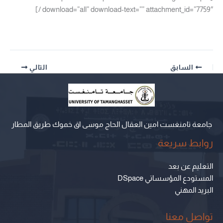
download=”all” download-text=”” attachment_id=”7759″ /]
السابق
التالي
جامعة تامنغست امين العقال الحاج موسى اق خموك طريق المطار
روابط سريعة
التعليم عن بعد
المستودع المؤسساتي DSpace
البريد المهني
تواصل معنا