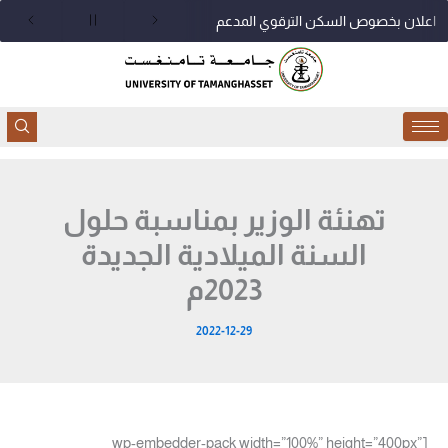
خطي
اعلان بخصوص السكن الترقوي المدعم
لى
لمحتوى
تهنئة الوزير بمناسبة حلول
السنة الميلادية الجديدة
2023م
2022-12-29
[wp-embedder-pack width=”100%” height=”400px”