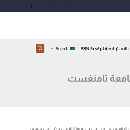
لاستراتيجية الرقمية BSN
العربية
جامعة تامنغست
ان الماهية و الواقع في ظل الظروف الراهنة كما عرج على تطورها التاريخي وكذا على موقف