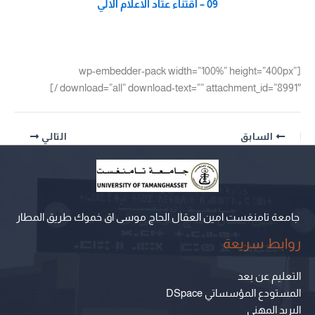
09 – اقتناء عتاد الاعلام الالي
[wp-embedder-pack width=”100%” height=”400px”
download=”all” download-text=”” attachment_id=”8991″ /]
السابق
التالي
جامعة تامنغست امين العقال الحاج موسى اق خموك طريق المطار
روابط سريعة
التعليم عن بعد
المستودع المؤسساتي DSpace
البريد المهني