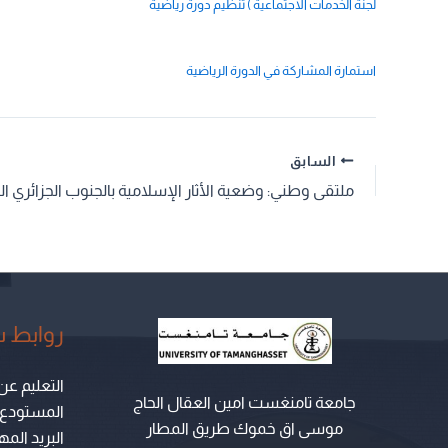
لجنة الخدمات الاجتماعية ) تنظيم دورة رياضية
استمارة المشاركة في الدورة الرياضية
السابق
ملتقى وطني: وضعية الأثار الإسلامية بالجنوب الجزائري ال
روابط 
التعليم عن
جامعة تامنغست امين العقال الحاج
المستودع ال
موسى اق خموك طريق المطار
البريد الم