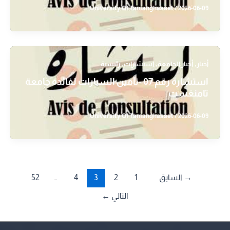
University Of Tamanghasset
/
2026-06-09
,
,
,
أخبار
أخبار الجامعة
استشارات
رئيسية
استشارة رقم 07 -تأمين السيارات لفائدة جامعة
تامنغست
University Of Tamanghasset
/
2026-06-09
→
السابق
1
2
3
4
…
52
التالي
←