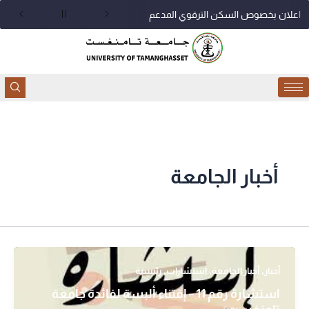
خطي
اعلان بخصوص السكن الترقوي المدعم
لى
لمحتوى
أخبار الجامعة
,
,
,
أخبار
أخبار الجامعة
استشارات
رئيسية
استشارة رقم 11 – إقتناء ألبسة لفائدة جامعة