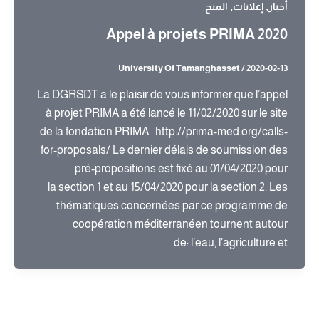
,
,
أخبار
إعلانات
المنح
Appel à projets PRIMA 2020
University Of Tamanghasset
/
2020-02-13
La DGRSDT a le plaisir de vous informer que l’appel
à projet PRIMA a été lancé le 11/02/2020 sur le site
de la fondation PRIMA: http://prima-med.org/calls-
for-proposals/ Le dernier délais de soumission des
pré-propositions est fixé au 01/04/2020 pour
la section 1 et au 15/04/2020 pour la section 2. Les
thématiques concernées par ce programme de
coopération méditerranéen tournent autour
de: l’eau, l’agriculture et