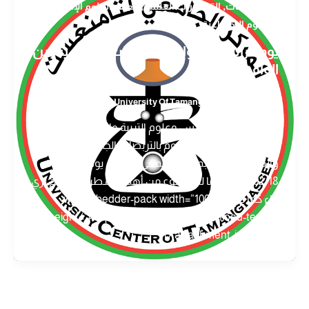
,
,
,
أخبار
إعلانات
التظاهرات العلمية
معهد العلوم الإنسانية
والعلوم الإجتماعية
يوم دراسي بعنوان : التربصات الجامعية بين
الواقع والمأمول
University Of Tamanghasset
/
2020-02-16
يعزم قسم علم النفس وعلوم التربية والأرطفونيا على
تنظيم يوم دراسي موسوم بالتربصات الجامعية بين الواقع
والمأمول وذلك بمدرج السمعي البصري يوم الثلاثاء
2020/02/18 ولما للموضوع من أهمية سطر له برنامج ثري
جاء كما يلي: [wp-embedder-pack width=”100%”
height=”400px” download=”all” download-text=””
attachment_id=”4423″ /]