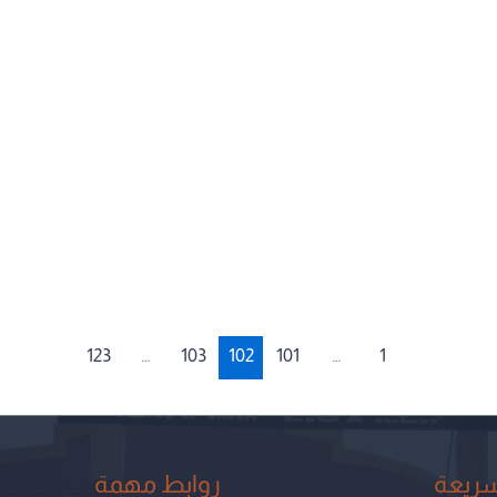
123
…
103
102
101
…
1
سريعة
روابط مهمة