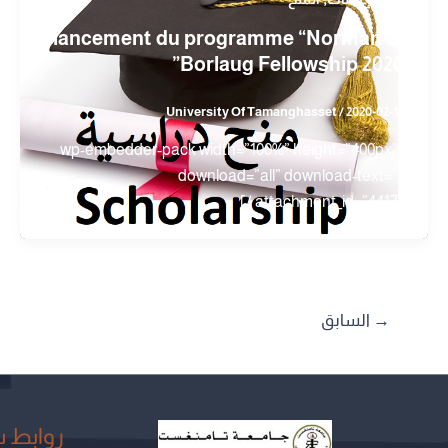
lancement du programme “Norman E.
Borlaug Fellowship 2020”
University Of Tamanghasset
/
2020-02-12
[wp-embedder-pack width=”100%” height=”400px”
download=”all” download-text=””
attachment_id=”4417″ /]
→
السابق
روابط 