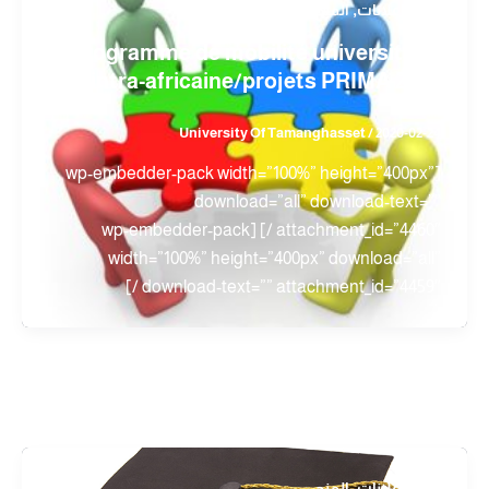
,
,
أخبار
إعلانات
المنح
programme de mobilité universitaire
intra-africaine/projets PRIMA 2020
University Of Tamanghasset
/
2020-02-24
[wp-embedder-pack width=”100%” height=”400px”
download=”all” download-text=””
attachment_id=”4460″ /] [wp-embedder-pack
width=”100%” height=”400px” download=”all”
download-text=”” attachment_id=”4459″ /]
,
,
أخبار
إعلانات
المنح