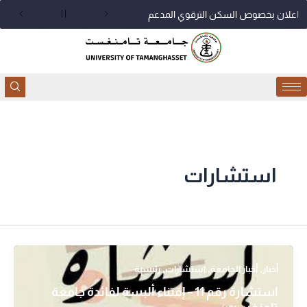
خطي
اعلان بخصوص السكن الترقوي المدعم
لى
لمحتوى
استشارات
,
,
,
أخبار
أخبار الجامعة
استشارات
رئيسية
استشارة رقم 11 – إقتناء ألبسة لفائدة جامعة