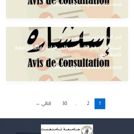
University Of Tamanghasset
/
2026-06-09
,
,
,
أخبار
أخبار الجامعة
استشارات
رئيسية
استشارة رقم 07 -تأمين السيارات لفائدة جامعة
تامنغست
University Of Tamanghasset
/
2026-06-09
1
2
…
30
التالي
←