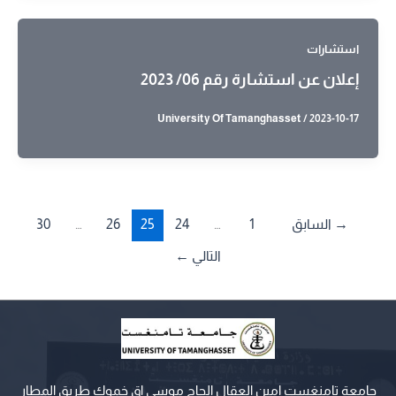
استشارات
إعلان عن استشارة رقم 06/ 2023
University Of Tamanghasset
/
2023-10-17
→
السابق
1
…
24
25
26
…
30
التالي
←
جامعة تامنغست امين العقال الحاج موسى اق خموك طريق المطار