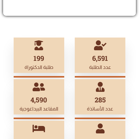
199
7,020
عدد الطلبة
طلبة الدكتوراة
5,000
311
عدد الأساتذة
المقاعد البيداغوجية