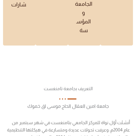
الجامعة
شارات
و
المؤس
سة
التعريف بجامعة تامنغست
جامعة امين العقال الحاج موسى اق خموك
أنشئت أوّل نواة للمركز الجامعي بتامنغست في شهر سبتمبر من
عام 2004م، وعرفت تحولات عديدة ومتسارعة في هيكلتها التنظيمية