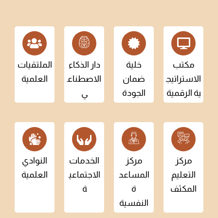
مكتب
خلية
دار الذكاء
الملتقيات
الاستراتيج
ضمان
الاصطناع
العلمية
ية الرقمية
الجودة
ي
مركز
مركز
الخدمات
النوادي
التعليم
المساعد
الاجتماعي
العلمية
المكثف
ة
ة
النفسية