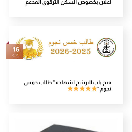
اعلان بخصوص السكن الترقوي المدعم
16
يوليو
فتح باب الترشح لشهادة ” طالب خمس
نجوم “