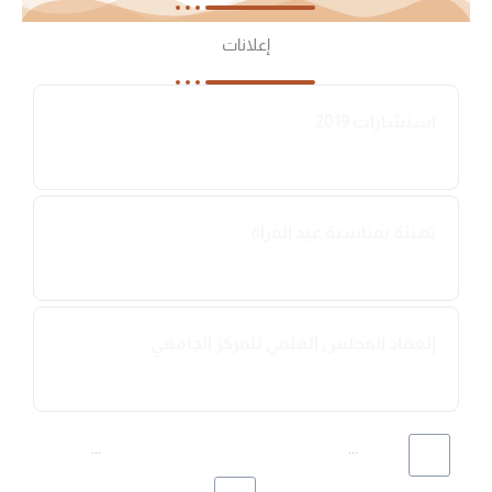
إعلانات
استشارات 2019
2019-03-14
تهنئة بمناسبة عيد المرأة
2019-03-11
إنعقاد المجلس العلمي للمركز الجامعي
2019-03-10
...
...
164
154
153
152
151
150
1