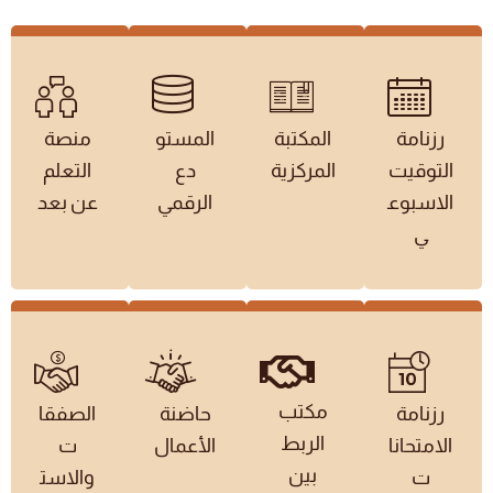
رزنامة
المكتبة
المستو
منصة
التوقيت
المركزية
دع
التعلم
الاسبوع
الرقمي
عن بعد
ي
مكتب
رزنامة
حاضنة
الصفقا
الربط
الامتحانا
الأعمال
ت
بين
ت
والاست