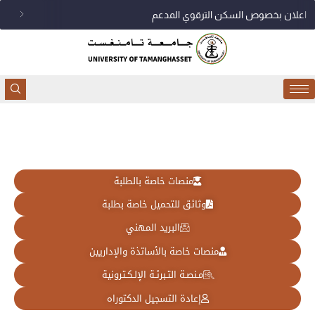
خطي
اعلان بخصوص السكن الترقوي المدعم
لى
لمحتوى
منصات خاصة بالطلبة
وثائق للتحميل خاصة بطلبة
البريد المهني
منصات خاصة بالأساتذة والإداريين
مـنصـة التـبرئـة الإلـكـترونية
إعادة التسجيل الدكتوراه