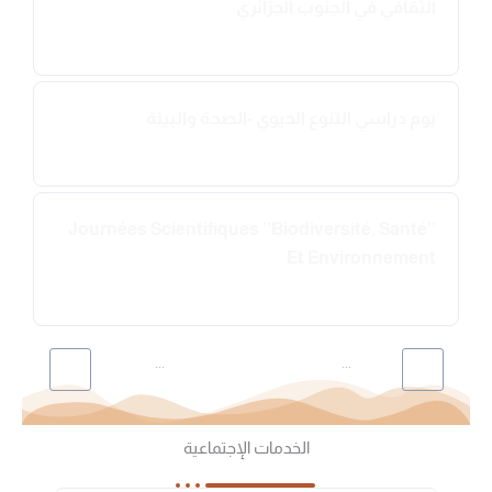
الثقافي في الجنوب الجزائري
2024-04-24
يوم دراسي التنوع الحيوي -الصحة والبيئة
2024-04-23
’’Journées Scientifiques ’’Biodiversité, Santé
Et Environnement
2024-04-21
...
...
40
7
6
5
4
3
1
الخدمات الإجتماعية