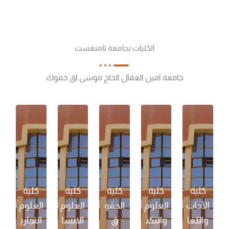
الكليات بجامعة تامنغست
جامعة امين العقال الحاج موسى اق خموك
كلية
كلية
كلية
كلية
كلية
الآداب
العلوم
الحقو
العلوم
العلوم
واللغا
والتكن
ق
الانسا
التجاري