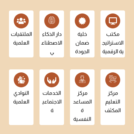
مكتب
خلية
دار الذكاء
الملتقيات
الاستراتيج
ضمان
الاصطناع
العلمية
ية الرقمية
الجودة
ي
مركز
مركز
الخدمات
النوادي
التعليم
المساعد
الاجتماعي
العلمية
المكثف
ة
ة
النفسية