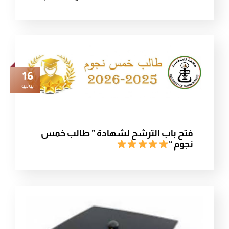
16
يوليو
فتح باب الترشح لشهادة ” طالب خمس
نجوم “