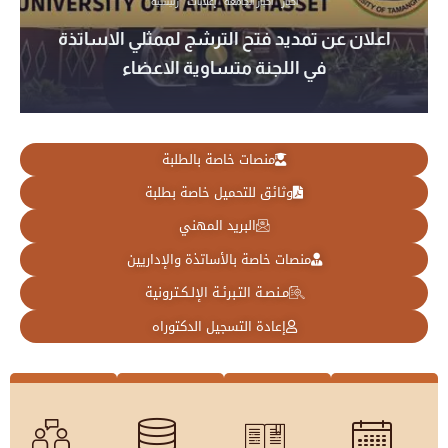
أخبار
أخبار الجامعة
إعلانات
رئيسية
اعلان عن تمديد فتح الترشج لممثلي الاساتذة
في اللجنة متساوية الاعضاء
منصات خاصة بالطلبة
وثائق للتحميل خاصة بطلبة
البريد المهني
منصات خاصة بالأساتذة والإداريين
مـنصـة التـبرئـة الإلـكـترونية
إعادة التسجيل الدكتوراه