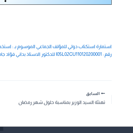
رقم : I05L02CU110120200001 للدكتور الاستاذ بداني فؤاد جامعة تامنغست
السابق
تهنئة السيد الوزير بمناسبة حلول شهر رمضان