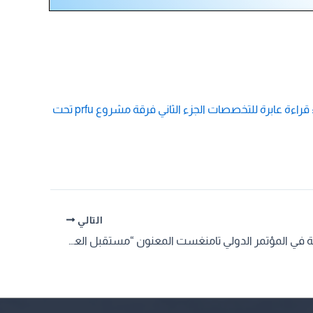
استمارة استكتاب دولي للمؤلف الجماعي الموسوم بـ : استخدامات تكنولوجيات الاتصال والإعلام وتأثيرات وسائل التواصل الاجتماعي: قراءة عابرة للتخصصات الجزء الثاني فرقة مشروع prfu تحت
التالي
استمارة المشاركة في المؤتمر الدولي تامنغست المعنون “مستقبل العلوم الإنسانية والإجتماعية بين ازمتي المنهج والتنظير ،التنمية والتطوير في الوطن العربي”