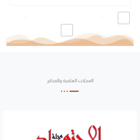
...
...
164
150
149
148
147
146
1
المجلات العلمية والمخابر