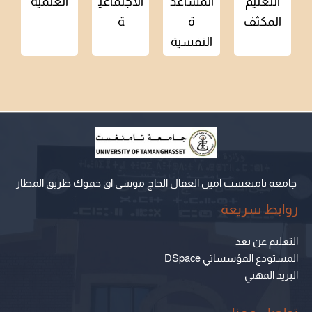
التعليم
المساعد
الاجتماعي
العلمية
المكثف
ة
ة
النفسية
جامعة تامنغست امين العقال الحاج موسى اق خموك طريق المطار
روابط سريعة
التعليم عن بعد
المستودع المؤسساتي DSpace
البريد المهني