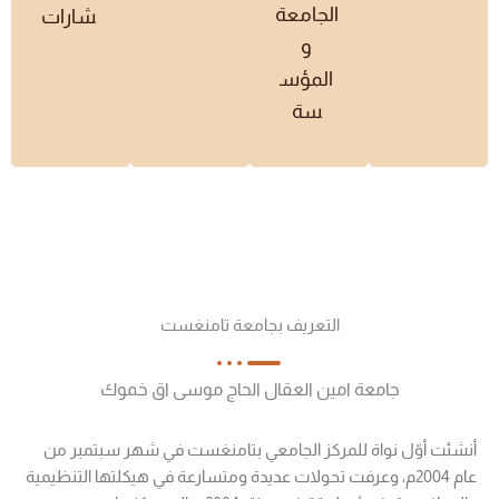
الجامعة
شارات
و
المؤس
سة
التعريف بجامعة تامنغست
جامعة امين العقال الحاج موسى اق خموك
أنشئت أوّل نواة للمركز الجامعي بتامنغست في شهر سبتمبر من
عام 2004م، وعرفت تحولات عديدة ومتسارعة في هيكلتها التنظيمية