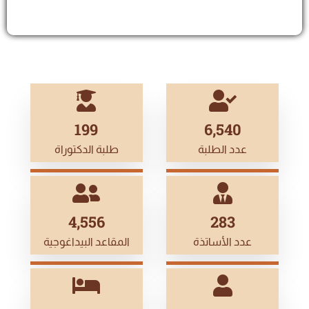
199
7,020
عدد الطلبة
طلبة الدكتوراة
5,000
311
عدد الأساتذة
المقاعد البيداغوجية