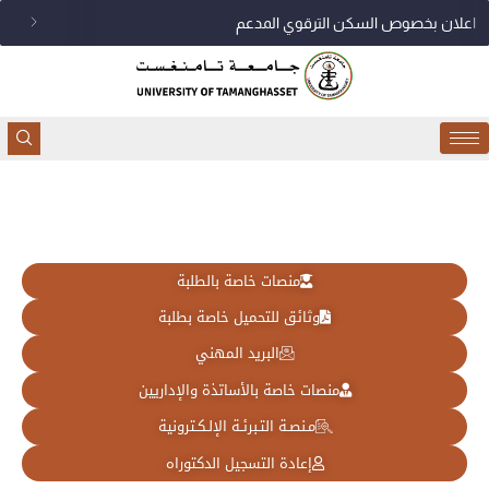
خطي
اعلان بخصوص السكن الترقوي المدعم
لى
لمحتوى
منصات خاصة بالطلبة
وثائق للتحميل خاصة بطلبة
البريد المهني
منصات خاصة بالأساتذة والإداريين
مـنصـة التـبرئـة الإلـكـترونية
إعادة التسجيل الدكتوراه