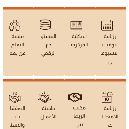
رزنامة
المكتبة
المستو
منصة
التوقيت
المركزية
دع
التعلم
الاسبوع
الرقمي
عن بعد
ي
مكتب
رزنامة
حاضنة
الصفقا
الربط
الامتحانا
الأعمال
ت
بين
ت
والاست