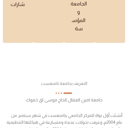
الجامعة
شارات
و
المؤس
سة
التعريف بجامعة تامنغست
جامعة امين العقال الحاج موسى اق خموك
أنشئت أوّل نواة للمركز الجامعي بتامنغست في شهر سبتمبر من
عام 2004م، وعرفت تحولات عديدة ومتسارعة في هيكلتها التنظيمية