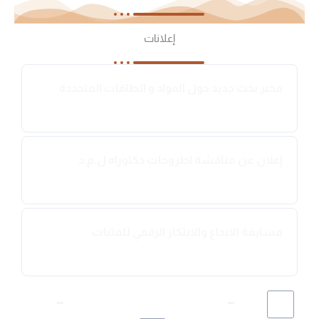
إعلانات
مخبر بحث جديد حول المواد و الطاقات المتجددة
2019-06-10
إعلان عن مناقشة اطروحات دكتوراه ل.م.د
2019-06-09
مسابقة الابداع والابتكار الرقمي للفتيات
2019-06-01
...
...
164
151
150
149
148
147
1