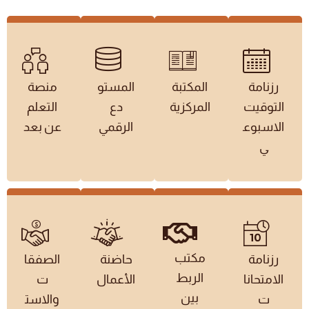
رزنامة
المكتبة
المستو
منصة
التوقيت
المركزية
دع
التعلم
الاسبوع
الرقمي
عن بعد
ي
مكتب
رزنامة
حاضنة
الصفقا
الربط
الامتحانا
الأعمال
ت
بين
ت
والاست