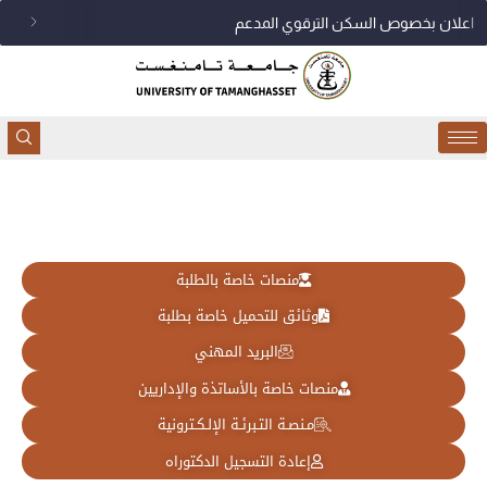
خطي
اعلان بخصوص السكن الترقوي المدعم
لى
لمحتوى
منصات خاصة بالطلبة
وثائق للتحميل خاصة بطلبة
البريد المهني
منصات خاصة بالأساتذة والإداريين
مـنصـة التـبرئـة الإلـكـترونية
إعادة التسجيل الدكتوراه