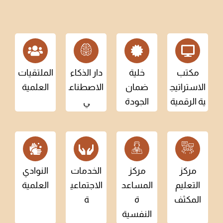
مكتب
خلية
دار الذكاء
الملتقيات
الاستراتيج
ضمان
الاصطناع
العلمية
ية الرقمية
الجودة
ي
مركز
مركز
الخدمات
النوادي
التعليم
المساعد
الاجتماعي
العلمية
المكثف
ة
ة
النفسية