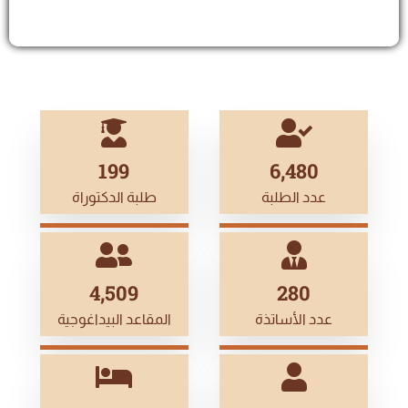
199
7,020
عدد الطلبة
طلبة الدكتوراة
5,000
311
عدد الأساتذة
المقاعد البيداغوجية