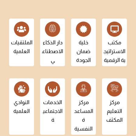
مكتب
خلية
دار الذكاء
الملتقيات
الاستراتيج
ضمان
الاصطناع
العلمية
ية الرقمية
الجودة
ي
مركز
مركز
الخدمات
النوادي
التعليم
المساعد
الاجتماعي
العلمية
المكثف
ة
ة
النفسية