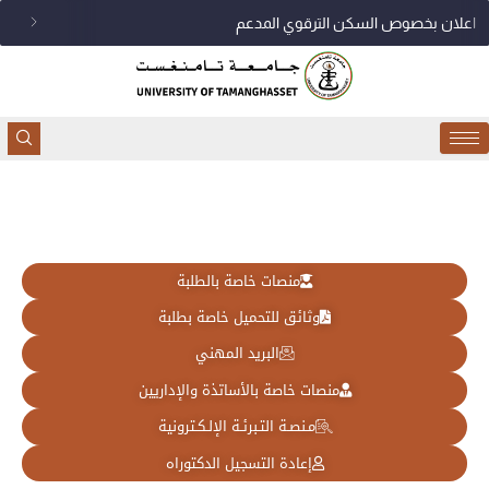
خطي
اعلان بخصوص السكن الترقوي المدعم
لى
لمحتوى
منصات خاصة بالطلبة
وثائق للتحميل خاصة بطلبة
البريد المهني
منصات خاصة بالأساتذة والإداريين
مـنصـة التـبرئـة الإلـكـترونية
إعادة التسجيل الدكتوراه