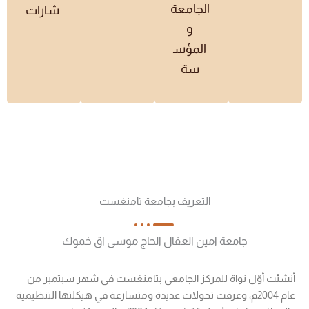
الجامعة
شارات
و
المؤس
سة
التعريف بجامعة تامنغست
جامعة امين العقال الحاج موسى اق خموك
أنشئت أوّل نواة للمركز الجامعي بتامنغست في شهر سبتمبر من
عام 2004م، وعرفت تحولات عديدة ومتسارعة في هيكلتها التنظيمية