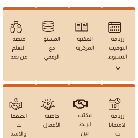
رزنامة
المكتبة
المستو
منصة
التوقيت
المركزية
دع
التعلم
الاسبوع
الرقمي
عن بعد
ي
مكتب
رزنامة
حاضنة
الصفقا
الربط
الامتحانا
الأعمال
ت
بين
ت
والاست