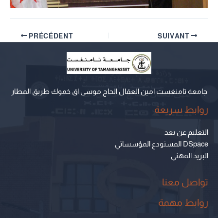
PRÉCÉDENT
SUIVANT
جامعة تامنغست امين العقال الحاج موسى اق خموك طريق المطار
روابط سريعة
التعليم عن بعد
المستودع المؤسساتي DSpace
البريد المهني
تواصل معنا
روابط مهمة