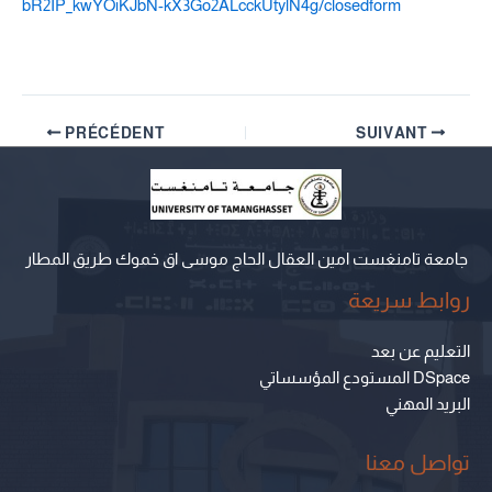
bR2IP_kwYOiKJbN-kX3Go2ALcckUtylN4g/closedform
PRÉCÉDENT
SUIVANT
جامعة تامنغست امين العقال الحاج موسى اق خموك طريق المطار
روابط سريعة
التعليم عن بعد
المستودع المؤسساتي DSpace
البريد المهني
تواصل معنا