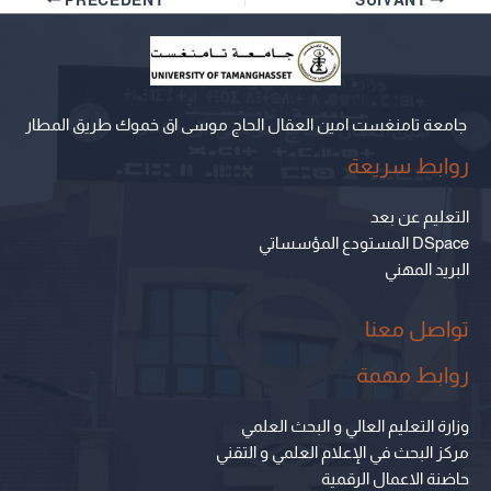
PRÉCÉDENT
SUIVANT
جامعة تامنغست امين العقال الحاج موسى اق خموك طريق المطار
روابط سريعة
التعليم عن بعد
المستودع المؤسساتي DSpace
البريد المهني
تواصل معنا
روابط مهمة
وزارة التعليم العالي و البحث العلمي
مركز البحث في الإعلام العلمي و التقني
حاضنة الاعمال الرقمية