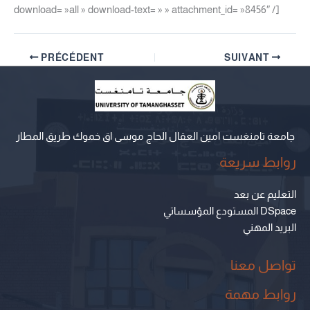
download= »all » download-text= » » attachment_id= »8456″ /]
PRÉCÉDENT
SUIVANT
جامعة تامنغست امين العقال الحاج موسى اق خموك طريق المطار
روابط سريعة
التعليم عن بعد
المستودع المؤسساتي DSpace
البريد المهني
تواصل معنا
روابط مهمة