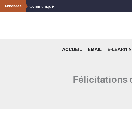
Aller
Communiqué
Annonces
au
contenu
ACCUEIL
EMAIL
E-LEARNI
Félicitations