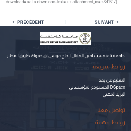
download= »all » download-text= » » attachment_id= »8413″ /]
PRÉCÉDENT
SUIVANT
جامعة تامنغست امين العقال الحاج موسى اق خموك طريق المطار
روابط سريعة
التعليم عن بعد
المستودع المؤسساتي DSpace
البريد المهني
تواصل معنا
روابط مهمة