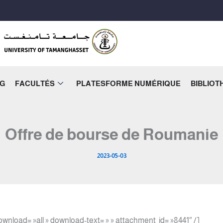
NG
FACULTÉS
PLATESFORME NUMÉRIQUE
BIBLIO
Offre de bourse de Roumanie
2023-05-03
nload= »all » download-text= » » attachment_id= »8441″ /]