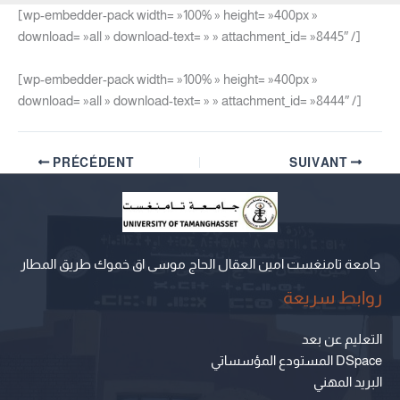
[wp-embedder-pack width= »100% » height= »400px »
download= »all » download-text= » » attachment_id= »8445″ /]
[wp-embedder-pack width= »100% » height= »400px »
download= »all » download-text= » » attachment_id= »8444″ /]
PRÉCÉDENT
SUIVANT
جامعة تامنغست امين العقال الحاج موسى اق خموك طريق المطار
روابط سريعة
التعليم عن بعد
المستودع المؤسساتي DSpace
البريد المهني